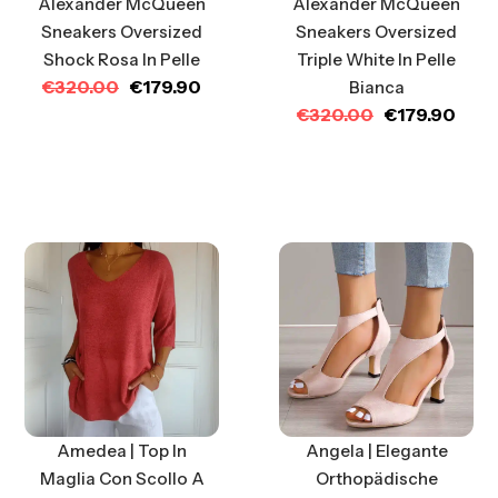
Alexander McQueen
Alexander McQueen
Sneakers Oversized
Sneakers Oversized
Triple White In Pelle
Shock Rosa In Pelle
€
320.00
€
179.90
Bianca
€
320.00
€
179.90
Amedea | Top In
Angela | Elegante
Maglia Con Scollo A
Orthopädische