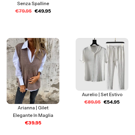
Senza Spalline
€
79.95
€
49.95
Aurelio | Set Estivo
€
89.95
€
54.95
Arianna | Gilet
Elegante In Maglia
€
39.95