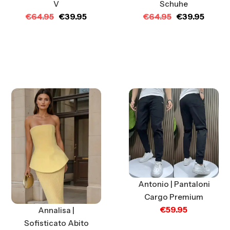
V
Schuhe
€
64.95
€
39.95
€
64.95
€
39.95
Antonio | Pantaloni
Cargo Premium
€
59.95
Annalisa |
Sofisticato Abito