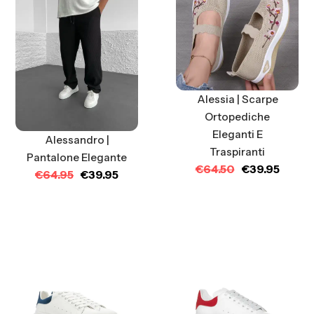
Alessia | Scarpe
Ortopediche
Eleganti E
Alessandro |
Traspiranti
Pantalone Elegante
€
64.50
€
39.95
€
64.95
€
39.95