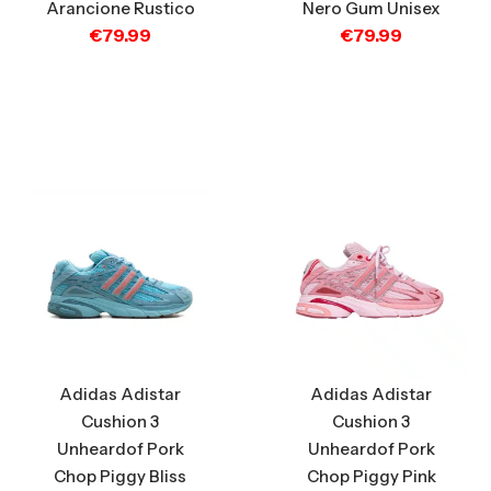
Arancione Rustico
Nero Gum Unisex
€
79.99
€
79.99
Adidas Adistar
Adidas Adistar
Cushion 3
Cushion 3
Unheardof Pork
Unheardof Pork
Chop Piggy Bliss
Chop Piggy Pink