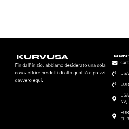
KURVUSA
CONT
con
Fin dall’inizio, abbiamo desiderato una sola
cosa: offrire prodotti di alta qualità a prezzi
USA:
davvero equi.
EUR
USA:
NV, 
EURO
EL R