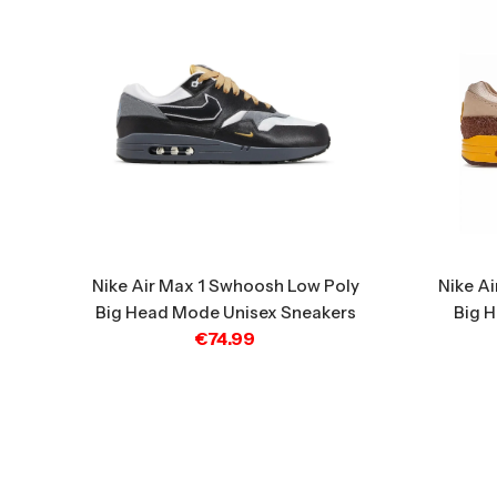
Nike A
Nike Air Max 1 Swhoosh Low Poly
Big H
Big Head Mode Unisex Sneakers
€
74.99