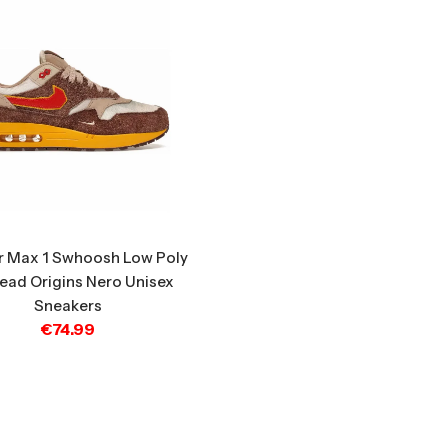
ir Max 1 Swhoosh Low Poly
ead Origins Nero Unisex
Sneakers
€
74.99