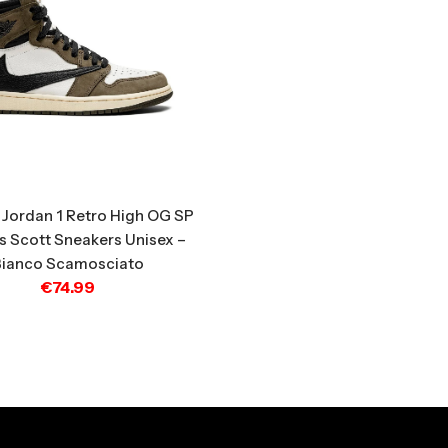
r Jordan 1 Retro High OG SP
is Scott Sneakers Unisex –
Bianco Scamosciato
€
74.99