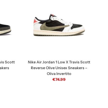
vis Scott
Nike Air Jordan 1 Low X Travis Scott
akers
Reverse Olive Unisex Sneakers –
Oliva Invertito
€
74.99