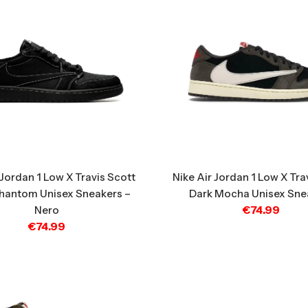
 Jordan 1 Low X Travis Scott
Nike Air Jordan 1 Low X Tra
Phantom Unisex Sneakers –
Dark Mocha Unisex Sne
€
74.99
Nero
€
74.99