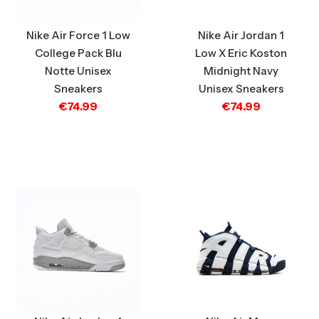
Nike Air Force 1 Low
Nike Air Jordan 1
College Pack Blu
Low X Eric Koston
Notte Unisex
Midnight Navy
Sneakers
Unisex Sneakers
€
74.99
€
74.99