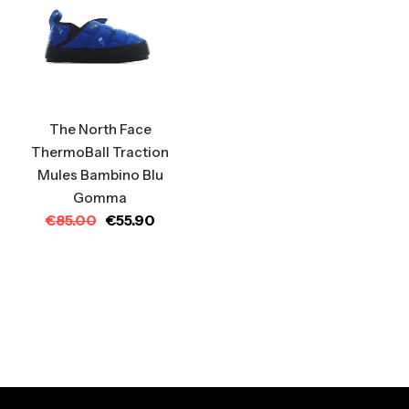
The North Face
ThermoBall Traction
Mules Bambino Blu
Gomma
€
85.00
€
55.90