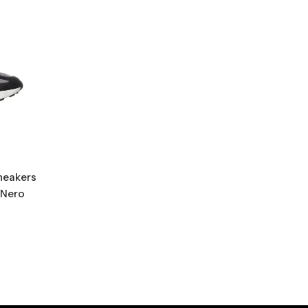
neakers
/Nero