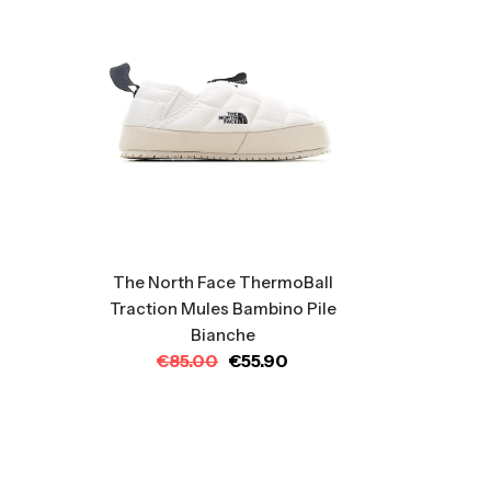
The North Face ThermoBall
Traction Mules Bambino Pile
Bianche
€
85.00
€
55.90