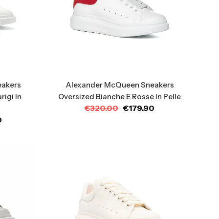
eakers
Alexander McQueen Sneakers
rigi In
Oversized Bianche E Rosse In Pelle
€
320.00
€
179.90
0