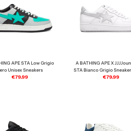
HING APE STA Low Grigio
A BATHING APE X JJJJou
ero Unisex Sneakers
STA Bianco Grigio Sneaker
€
79.99
€
79.99