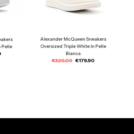
Alexander McQueen Sneakers
eakers
Oversized Triple White In Pelle
 Pelle
0
Bianca
€
320.00
€
179.90