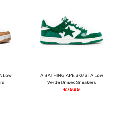
A Low
A BATHING APE SK8 STA Low
rs
Verde Unisex Sneakers
€
79.99