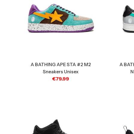
A BATHING APE STA #2 M2
A BAT
Sneakers Unisex
N
€
79.99