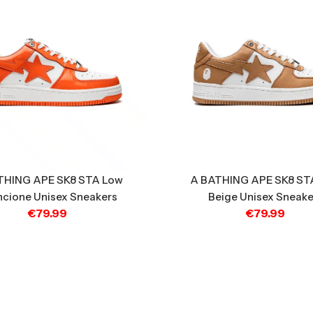
THING APE SK8 STA Low
A BATHING APE SK8 ST
cione Unisex Sneakers
Beige Unisex Sneake
€
79.99
€
79.99