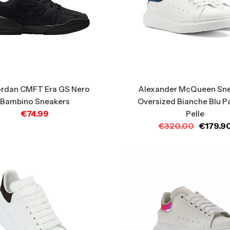
Alexander McQueen Sn
Jordan CMFT Era GS Nero
Oversized Bianche Blu Pa
Bambino Sneakers
€
74.99
Pelle
€
320.00
€
179.9