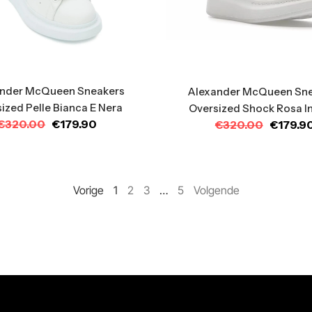
nder McQueen Sneakers
Alexander McQueen Sn
ized Pelle Bianca E Nera
Oversized Shock Rosa In
€
320.00
€
179.90
€
320.00
€
179.9
Vorige
1
2
3
…
5
Volgende