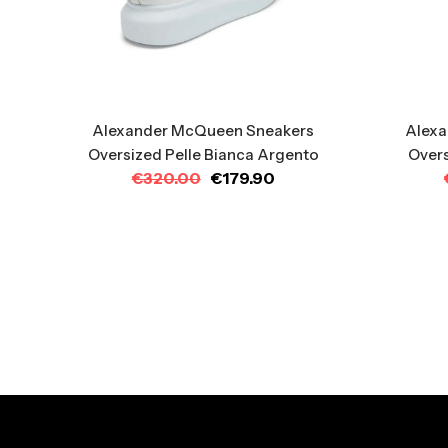
Alexander McQueen Sneakers
Alexa
Oversized Pelle Bianca Argento
Overs
€
320.00
€
179.90