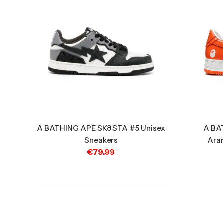
A BA
A BATHING APE SK8 STA #5 Unisex
Aran
Sneakers
€
79.99