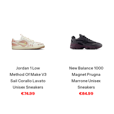
Jordan 1 Low
New Balance 1000
Method Of Make V3
Magnet Prugna
Sail Corallo Lavato
Marrone Unisex
Unisex Sneakers
Sneakers
€
74.99
€
84.99