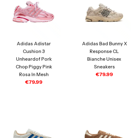
Adidas Adistar
Adidas Bad Bunny X
Cushion 3
Response CL
Unheardof Pork
Bianche Unisex
Chop Piggy Pink
Sneakers
€
79.99
Rosa In Mesh
€
79.99