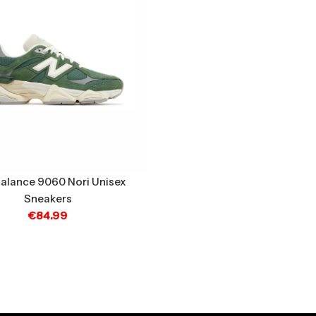
alance 9060 Nori Unisex
Sneakers
€
84.99