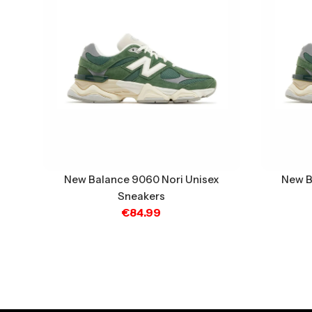
New Balance 9060 Nori Unisex
New B
Sneakers
€
84.99