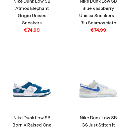
Nike Dunk Low SB
Nike Dunk Low SB
Atmos Elephant
Blue Raspberry
Grigio Unisex
Unisex Sneakers –
Sneakers
Blu Scamosciato
€
74.99
€
74.99
Nike Dunk Low SB
Nike Dunk Low SB
Born X Raised One
GS Just Stitch It