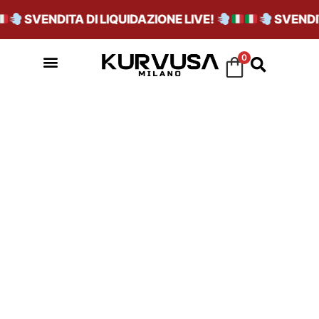
SVENDITA DI LIQUIDAZIONE LIVE!
SVENDIT
0
SKU_ARIZONA BIG
BUCKLEPATENT
BLACK