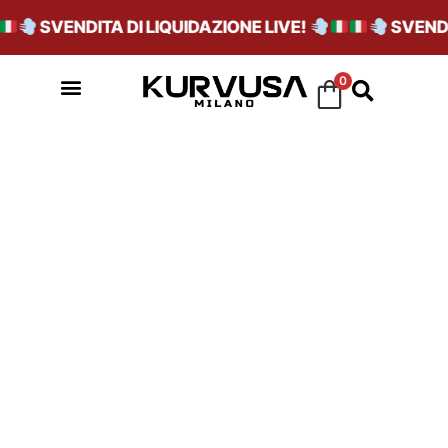
SVENDITA DI LIQUIDAZIONE LIVE!
SVENDIT
0
SKU_IE5896CGRE