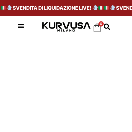
SVENDITA DI LIQUIDAZIONE LIVE!
SVENDIT
0
SKU_JI0322DKBLU