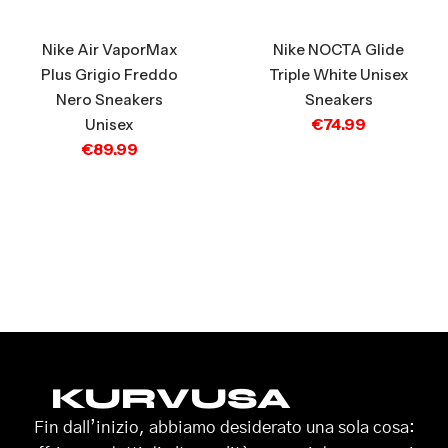
Nike Air VaporMax
Nike NOCTA Glide
Plus Grigio Freddo
Triple White Unisex
Nero Sneakers
Sneakers
€
74.99
Unisex
€
89.99
KURVUSA
Fin dall’inizio, abbiamo desiderato una sola cosa: