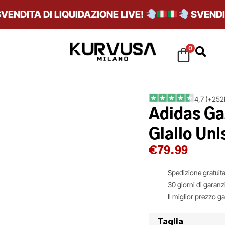
DITA DI LIQUIDAZIONE LIVE!
SVENDITA D
0
4,7 (+252k
Adidas Gaz
Giallo Un
€
79.99
Spedizione gratuita
30 giorni di garanz
Il miglior prezzo g
Taglia