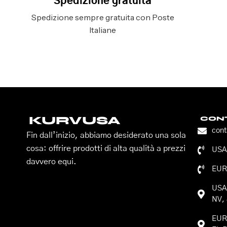
Spedizione gratuita
Spedizione sempre gratuita con Poste
Italiane
KURVUSA
CONT
con
Fin dall’inizio, abbiamo desiderato una sola
cosa: offrire prodotti di alta qualità a prezzi
USA:
davvero equi.
EUR
USA:
NV, 
EURO