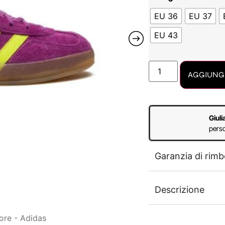
EU 36
EU 37
EU 43
AGGIUNGI
Giuli
perso
Garanzia di rimb
Descrizione