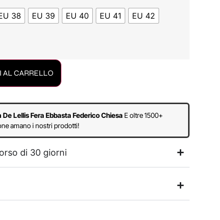
EU 38
EU 39
EU 40
EU 41
EU 42
 AL CARRELLO
a De Lellis Fera Ebbasta Federico Chiesa
E oltre 1500+
ne amano i nostri prodotti!
orso di 30 giorni