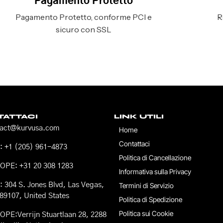
Pagamento Protetto
Pagamento Protetto, conforme PCI e
R
sicuro con SSL
ATTACI
LINK UTILI
tact@kurvusa.com
Home
Contattaci
 +1 (205) 961-4873
Politica di Cancellazione
OPE: +31 20 308 1283
Informativa sulla Privacy
 304 S. Jones Blvd, Las Vegas,
Termini di Servizio
89107, United States
Politica di Spedizione
Politica sui Cookie
PE:Verrijn Stuartlaan 28, 2288