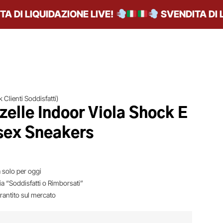
I LIQUIDAZIONE LIVE!
SVENDITA DI LIQ
 Clienti Soddisfatti)
elle Indoor Viola Shock E
isex Sneakers
 solo per oggi
ia “Soddisfatti o Rimborsati”
arantito sul mercato