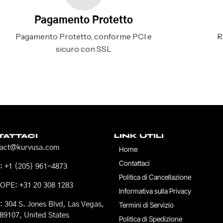
Pagamento Protetto
Pagamento Protetto, conforme PCI e
R
sicuro con SSL
ATTACI
LINK UTILI
tact@kurvusa.com
Home
Contattaci
 +1 (205) 961-4873
Politica di Cancellazione
OPE: +31 20 308 1283
Informativa sulla Privacy
 304 S. Jones Blvd, Las Vegas,
Termini di Servizio
89107, United States
Politica di Spedizione