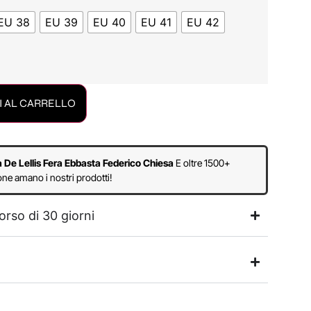
EU 38
EU 39
EU 40
EU 41
EU 42
 AL CARRELLO
a De Lellis Fera Ebbasta Federico Chiesa
E oltre 1500+
ne amano i nostri prodotti!
orso di 30 giorni