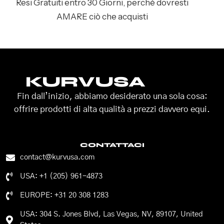
Resi Gratuiti entro 30 Giorni, perché dovresti
AMARE ciò che acquisti
KURVUSA
Fin dall’inizio, abbiamo desiderato una sola cosa:
offrire prodotti di alta qualità a prezzi davvero equi.
CONTATTACI
contact@kurvusa.com
USA: +1 (205) 961-4873
EUROPE: +31 20 308 1283
USA: 304 S. Jones Blvd, Las Vegas, NV, 89107, United