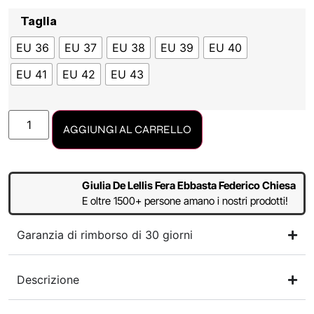
Taglia
EU 36
EU 37
EU 38
EU 39
EU 40
EU 41
EU 42
EU 43
AGGIUNGI AL CARRELLO
Giulia De Lellis Fera Ebbasta Federico Chiesa
E oltre 1500+ persone amano i nostri prodotti!
Garanzia di rimborso di 30 giorni
Descrizione