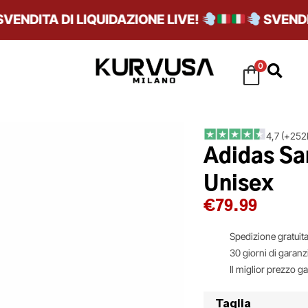
DITA DI LIQUIDAZIONE LIVE!
SVENDITA 
0
4,7 (+252k
Adidas Sa
Unisex
€
79.99
Spedizione gratuita
30 giorni di garanz
Il miglior prezzo g
Taglia