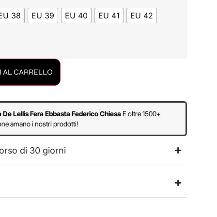
EU 38
EU 39
EU 40
EU 41
EU 42
 AL CARRELLO
a De Lellis Fera Ebbasta Federico Chiesa
E oltre 1500+
ne amano i nostri prodotti!
orso di 30 giorni