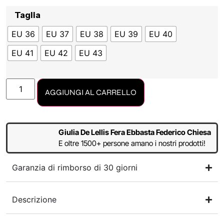
Taglia
EU 36
EU 37
EU 38
EU 39
EU 40
EU 41
EU 42
EU 43
AGGIUNGI AL CARRELLO
Giulia De Lellis Fera Ebbasta Federico Chiesa
E oltre 1500+ persone amano i nostri prodotti!
Garanzia di rimborso di 30 giorni
Descrizione