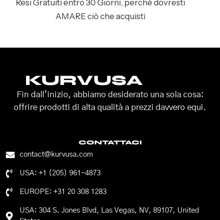
Resi Gratuiti entro 30 Giorni, perché dovresti
AMARE ciò che acquisti
KURVUSA
Fin dall’inizio, abbiamo desiderato una sola cosa:
offrire prodotti di alta qualità a prezzi davvero equi.
CONTATTACI
contact@kurvusa.com
USA: +1 (205) 961-4873
EUROPE: +31 20 308 1283
USA: 304 S. Jones Blvd, Las Vegas, NV, 89107, United