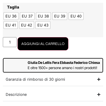
Taglia
EU 36
EU 37
EU 38
EU 39
EU 40
EU 41
EU 42
EU 43
AGGIUNGI AL CARRELLO
Giulia De Lellis Fera Ebbasta Federico Chiesa
E oltre 1500+ persone amano i nostri prodotti!
Garanzia di rimborso di 30 giorni
Descrizione