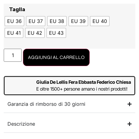
Taglia
EU 36
EU 37
EU 38
EU 39
EU 40
EU 41
EU 42
EU 43
AGGIUNGI AL CARRELLO
Giulia De Lellis Fera Ebbasta Federico Chiesa
E oltre 1500+ persone amano i nostri prodotti!
Garanzia di rimborso di 30 giorni
Descrizione