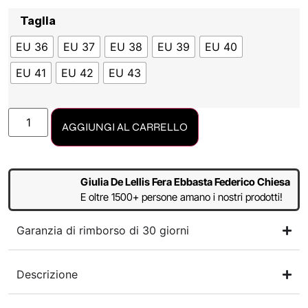
Taglia
EU 36
EU 37
EU 38
EU 39
EU 40
EU 41
EU 42
EU 43
AGGIUNGI AL CARRELLO
Giulia De Lellis Fera Ebbasta Federico Chiesa
E oltre 1500+ persone amano i nostri prodotti!
Garanzia di rimborso di 30 giorni
Descrizione