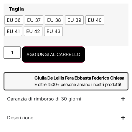
Taglia
EU 36
EU 37
EU 38
EU 39
EU 40
EU 41
EU 42
EU 43
AGGIUNGI AL CARRELLO
Giulia De Lellis Fera Ebbasta Federico Chiesa
E oltre 1500+ persone amano i nostri prodotti!
Garanzia di rimborso di 30 giorni
Descrizione