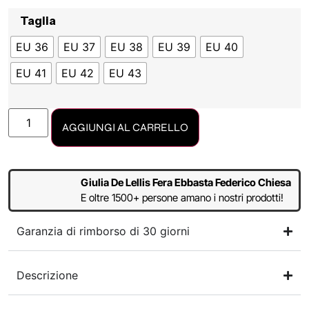
Taglia
EU 36
EU 37
EU 38
EU 39
EU 40
EU 41
EU 42
EU 43
AGGIUNGI AL CARRELLO
Giulia De Lellis Fera Ebbasta Federico Chiesa
E oltre 1500+ persone amano i nostri prodotti!
Garanzia di rimborso di 30 giorni
Descrizione