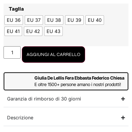
Taglia
EU 36
EU 37
EU 38
EU 39
EU 40
EU 41
EU 42
EU 43
AGGIUNGI AL CARRELLO
Giulia De Lellis Fera Ebbasta Federico Chiesa
E oltre 1500+ persone amano i nostri prodotti!
Garanzia di rimborso di 30 giorni
Descrizione