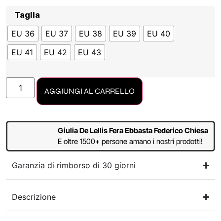
Taglia
EU 36
EU 37
EU 38
EU 39
EU 40
EU 41
EU 42
EU 43
AGGIUNGI AL CARRELLO
Giulia De Lellis Fera Ebbasta Federico Chiesa
E oltre 1500+ persone amano i nostri prodotti!
Garanzia di rimborso di 30 giorni
Descrizione