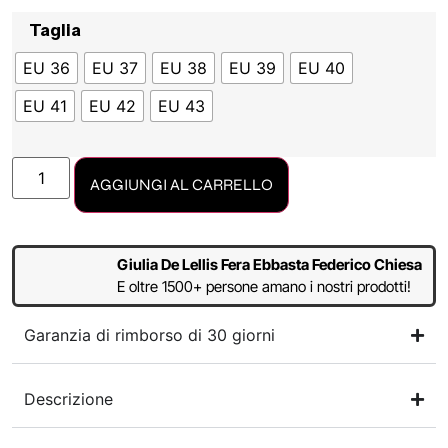
Taglia
EU 36
EU 37
EU 38
EU 39
EU 40
EU 41
EU 42
EU 43
AGGIUNGI AL CARRELLO
Giulia De Lellis Fera Ebbasta Federico Chiesa
E oltre 1500+ persone amano i nostri prodotti!
Garanzia di rimborso di 30 giorni
Descrizione