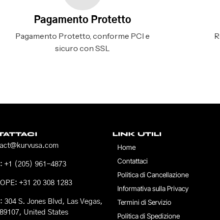
Pagamento Protetto
Pagamento Protetto, conforme PCI e
R
sicuro con SSL
ATTACI
LINK UTILI
tact@kurvusa.com
Home
Contattaci
 +1 (205) 961-4873
Politica di Cancellazione
OPE: +31 20 308 1283
Informativa sulla Privacy
 304 S. Jones Blvd, Las Vegas,
Termini di Servizio
89107, United States
Politica di Spedizione