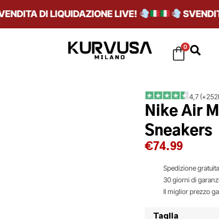
ITA DI LIQUIDAZIONE LIVE!
SVENDITA D
0
4,7 (+252k
Nike Air 
Sneakers
€
74.99
Spedizione gratuita
30 giorni di garanz
Il miglior prezzo g
Taglia