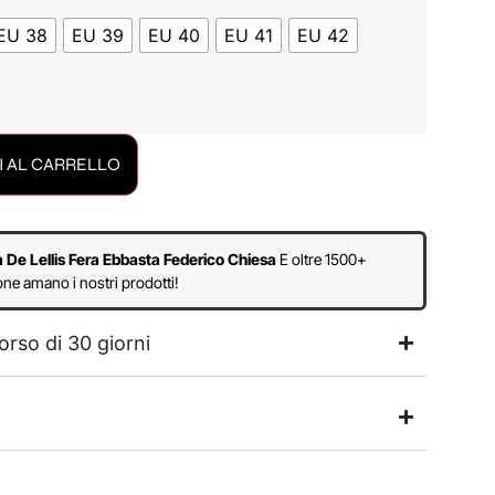
EU 38
EU 39
EU 40
EU 41
EU 42
 AL CARRELLO
a De Lellis Fera Ebbasta Federico Chiesa
E oltre 1500+
ne amano i nostri prodotti!
orso di 30 giorni