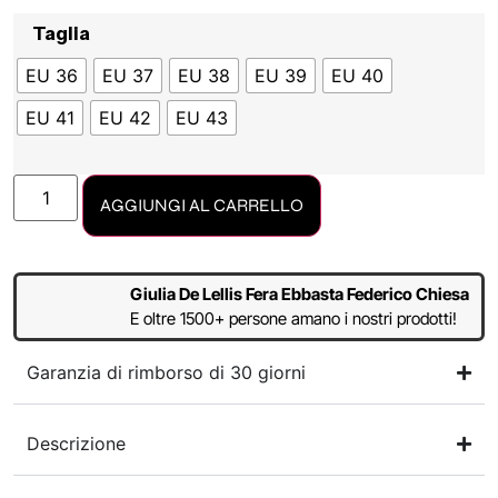
Taglia
EU 36
EU 37
EU 38
EU 39
EU 40
EU 41
EU 42
EU 43
AGGIUNGI AL CARRELLO
Giulia De Lellis Fera Ebbasta Federico Chiesa
E oltre 1500+ persone amano i nostri prodotti!
Garanzia di rimborso di 30 giorni
Descrizione