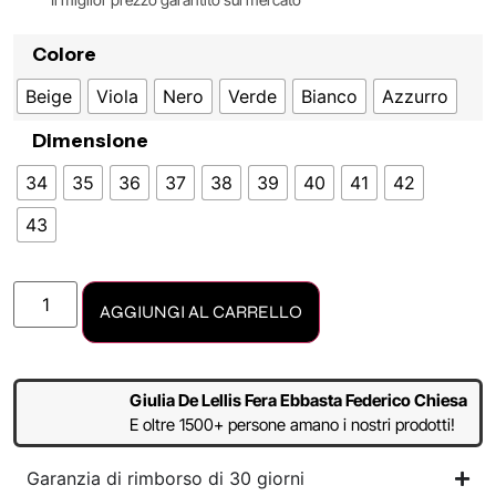
Colore
Beige
Viola
Nero
Verde
Bianco
Azzurro
Dimensione
34
35
36
37
38
39
40
41
42
43
AGGIUNGI AL CARRELLO
Giulia De Lellis Fera Ebbasta Federico Chiesa
E oltre 1500+ persone amano i nostri prodotti!
Garanzia di rimborso di 30 giorni