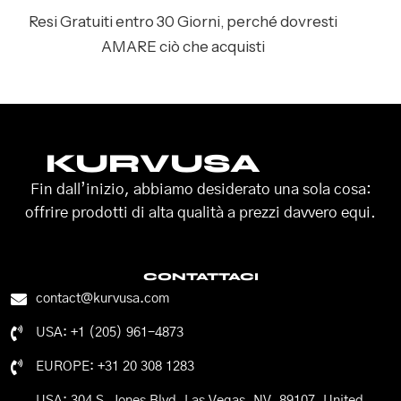
Resi Gratuiti entro 30 Giorni, perché dovresti
AMARE ciò che acquisti
KURVUSA
Fin dall’inizio, abbiamo desiderato una sola cosa:
offrire prodotti di alta qualità a prezzi davvero equi.
CONTATTACI
contact@kurvusa.com
USA: +1 (205) 961-4873
EUROPE: +31 20 308 1283
USA: 304 S. Jones Blvd, Las Vegas, NV, 89107, United