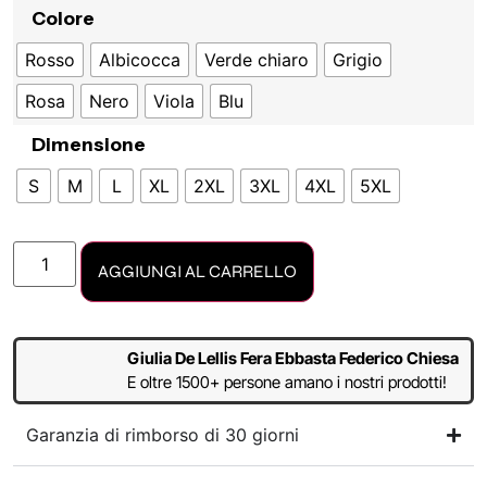
Colore
Rosso
Albicocca
Verde chiaro
Grigio
Rosa
Nero
Viola
Blu
Dimensione
S
M
L
XL
2XL
3XL
4XL
5XL
AGGIUNGI AL CARRELLO
Giulia De Lellis Fera Ebbasta Federico Chiesa
E oltre 1500+ persone amano i nostri prodotti!
Garanzia di rimborso di 30 giorni