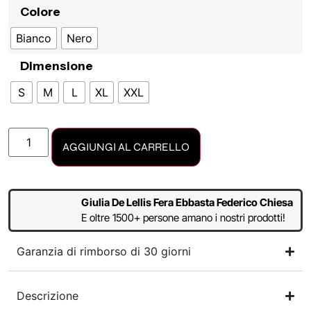
Colore
Bianco
Nero
Dimensione
S
M
L
XL
XXL
AGGIUNGI AL CARRELLO
Giulia De Lellis Fera Ebbasta Federico Chiesa
E oltre 1500+ persone amano i nostri prodotti!
Garanzia di rimborso di 30 giorni
Descrizione