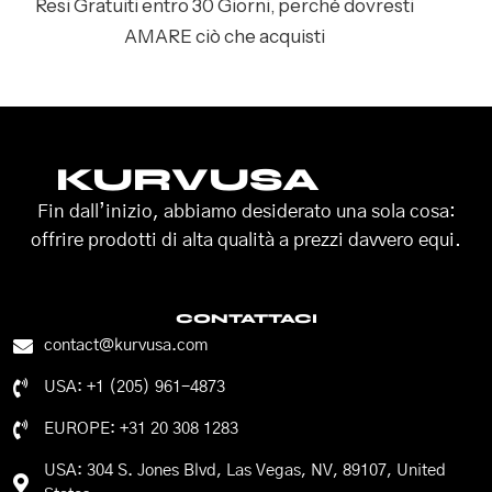
Resi Gratuiti entro 30 Giorni, perché dovresti
AMARE ciò che acquisti
KURVUSA
Fin dall’inizio, abbiamo desiderato una sola cosa:
offrire prodotti di alta qualità a prezzi davvero equi.
CONTATTACI
contact@kurvusa.com
USA: +1 (205) 961-4873
EUROPE: +31 20 308 1283
USA: 304 S. Jones Blvd, Las Vegas, NV, 89107, United