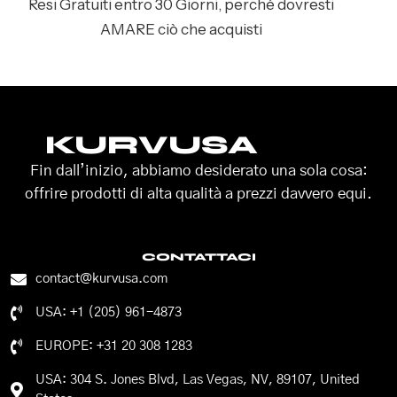
Resi Gratuiti entro 30 Giorni, perché dovresti
AMARE ciò che acquisti
KURVUSA
Fin dall’inizio, abbiamo desiderato una sola cosa:
offrire prodotti di alta qualità a prezzi davvero equi.
CONTATTACI
contact@kurvusa.com
USA: +1 (205) 961-4873
EUROPE: +31 20 308 1283
USA: 304 S. Jones Blvd, Las Vegas, NV, 89107, United