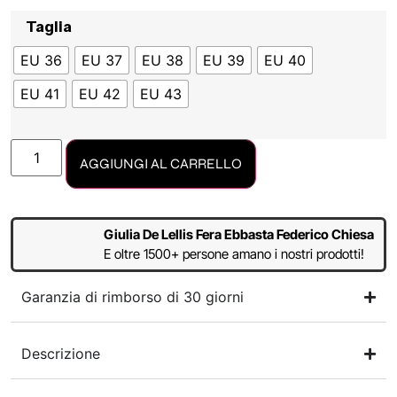
Taglia
EU 36
EU 37
EU 38
EU 39
EU 40
EU 41
EU 42
EU 43
AGGIUNGI AL CARRELLO
Giulia De Lellis Fera Ebbasta Federico Chiesa
E oltre 1500+ persone amano i nostri prodotti!
Garanzia di rimborso di 30 giorni
Descrizione