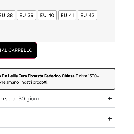
EU 38
EU 39
EU 40
EU 41
EU 42
 AL CARRELLO
a De Lellis Fera Ebbasta Federico Chiesa
E oltre 1500+
ne amano i nostri prodotti!
orso di 30 giorni