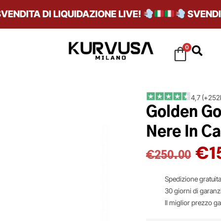
DITA DI LIQUIDAZIONE LIVE!
SVENDITA D
0
4,7 (+252k
Golden Go
Nere In C
€
1
€
250.00
Spedizione gratuita
30 giorni di garanz
Il miglior prezzo g