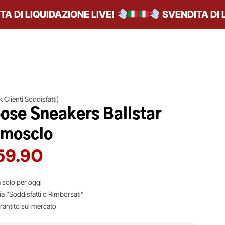
I LIQUIDAZIONE LIVE!
SVENDITA DI LIQ
 Clienti Soddisfatti)
ose Sneakers Ballstar
amoscio
59.90
 solo per oggi
ia “Soddisfatti o Rimborsati”
arantito sul mercato