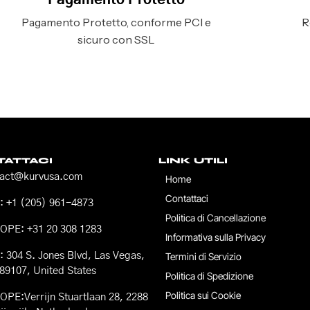
Pagamento Protetto
Pagamento Protetto, conforme PCI e
R
sicuro con SSL
ATTACI
LINK UTILI
tact@kurvusa.com
Home
Contattaci
 +1 (205) 961-4873
Politica di Cancellazione
OPE: +31 20 308 1283
Informativa sulla Privacy
 304 S. Jones Blvd, Las Vegas,
Termini di Servizio
89107, United States
Politica di Spedizione
Politica sui Cookie
PE:Verrijn Stuartlaan 28, 2288