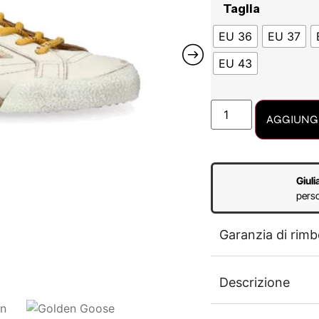
Taglia
EU 36
EU 37
EU 43
AGGIUNGI
Giuli
perso
Garanzia di rimb
Descrizione