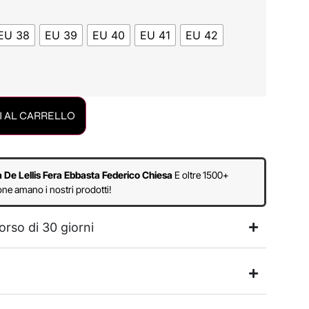
EU 38
EU 39
EU 40
EU 41
EU 42
 AL CARRELLO
a De Lellis Fera Ebbasta Federico Chiesa
E oltre 1500+
ne amano i nostri prodotti!
orso di 30 giorni