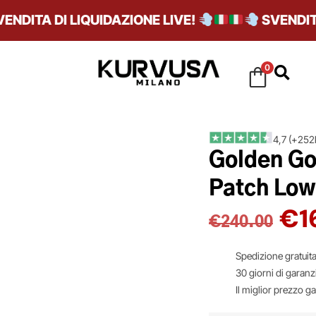
ITA DI LIQUIDAZIONE LIVE!
SVENDITA DI
0
4,7 (+252k
Golden Go
Patch Low 
€
1
€
240.00
Spedizione gratuita
30 giorni di garanz
Il miglior prezzo g