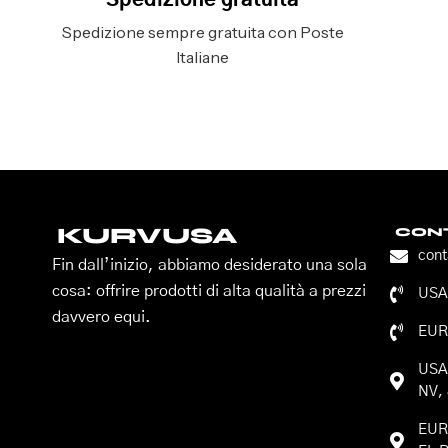
Spedizione gratuita
Spedizione sempre gratuita con Poste
Italiane
KURVUSA
CONT
con
Fin dall’inizio, abbiamo desiderato una sola
cosa: offrire prodotti di alta qualità a prezzi
USA:
davvero equi.
EUR
USA:
NV, 
EURO