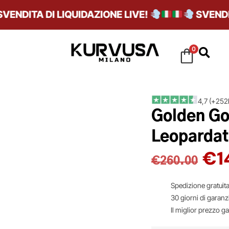
DITA DI LIQUIDAZIONE LIVE!
SVENDITA 
0
4,7 (+252k
Golden Go
Leopardat
€
1
€
260.00
Spedizione gratuita
30 giorni di garanz
Il miglior prezzo g