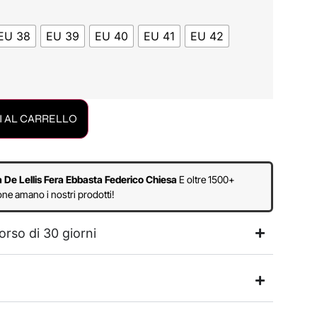
EU 38
EU 39
EU 40
EU 41
EU 42
 AL CARRELLO
a De Lellis Fera Ebbasta Federico Chiesa
E oltre 1500+
ne amano i nostri prodotti!
orso di 30 giorni