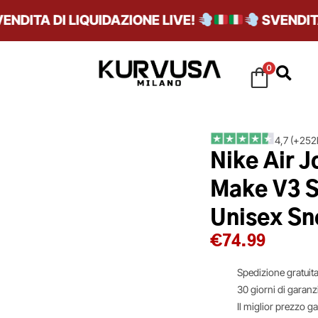
ITA DI LIQUIDAZIONE LIVE!
SVENDITA DI
0
4,7 (+252k
Nike Air 
Make V3 S
Unisex Sn
€
74.99
Spedizione gratuita
30 giorni di garanz
Il miglior prezzo g