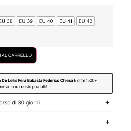
EU 38
EU 39
EU 40
EU 41
EU 42
 AL CARRELLO
a De Lellis Fera Ebbasta Federico Chiesa
E oltre 1500+
ne amano i nostri prodotti!
orso di 30 giorni