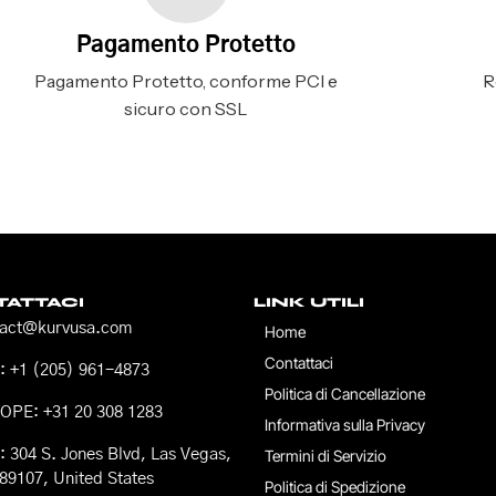
Pagamento Protetto
Pagamento Protetto, conforme PCI e
R
sicuro con SSL
ATTACI
LINK UTILI
tact@kurvusa.com
Home
Contattaci
 +1 (205) 961-4873
Politica di Cancellazione
OPE: +31 20 308 1283
Informativa sulla Privacy
 304 S. Jones Blvd, Las Vegas,
Termini di Servizio
89107, United States
Politica di Spedizione