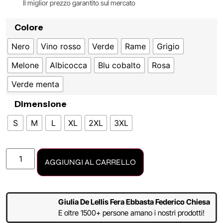
Il miglior prezzo garantito sul mercato
Colore
Nero
Vino rosso
Verde
Rame
Grigio
Melone
Albicocca
Blu cobalto
Rosa
Verde menta
Dimensione
S
M
L
XL
2XL
3XL
AGGIUNGI AL CARRELLO
Giulia De Lellis Fera Ebbasta Federico Chiesa
E oltre 1500+ persone amano i nostri prodotti!