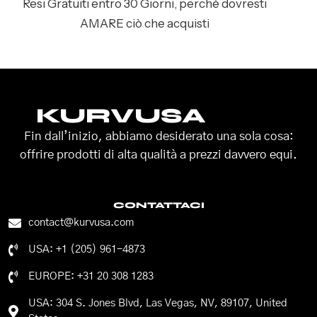
Resi Gratuiti entro 30 Giorni, perché dovresti
AMARE ciò che acquisti
KURVUSA
Fin dall’inizio, abbiamo desiderato una sola cosa:
offrire prodotti di alta qualità a prezzi davvero equi.
CONTATTACI
contact@kurvusa.com
USA: +1 (205) 961-4873
EUROPE: +31 20 308 1283
USA: 304 S. Jones Blvd, Las Vegas, NV, 89107, United