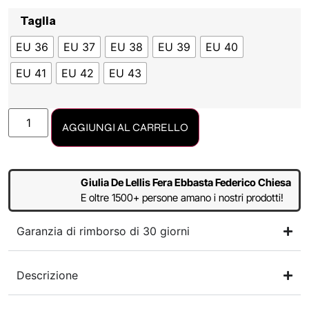
Taglia
EU 36
EU 37
EU 38
EU 39
EU 40
EU 41
EU 42
EU 43
AGGIUNGI AL CARRELLO
Giulia De Lellis Fera Ebbasta Federico Chiesa
E oltre 1500+ persone amano i nostri prodotti!
Garanzia di rimborso di 30 giorni
Descrizione