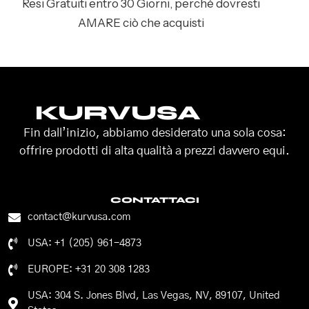
Resi Gratuiti entro 30 Giorni, perché dovresti
AMARE ciò che acquisti
KURVUSA
Fin dall’inizio, abbiamo desiderato una sola cosa:
offrire prodotti di alta qualità a prezzi davvero equi.
CONTATTACI
contact@kurvusa.com
USA: +1 (205) 961-4873
EUROPE: +31 20 308 1283
USA: 304 S. Jones Blvd, Las Vegas, NV, 89107, United