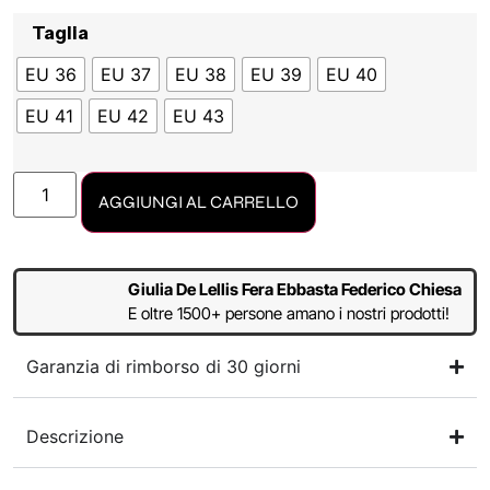
Taglia
EU 36
EU 37
EU 38
EU 39
EU 40
EU 41
EU 42
EU 43
AGGIUNGI AL CARRELLO
Giulia De Lellis Fera Ebbasta Federico Chiesa
E oltre 1500+ persone amano i nostri prodotti!
Garanzia di rimborso di 30 giorni
Descrizione