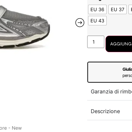
EU 36
EU 37
EU 43
AGGIUNGI
Giuli
perso
Garanzia di rimb
Descrizione