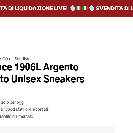
I LIQUIDAZIONE LIVE!
SVENDITA DI LIQ
 Clienti Soddisfatti)
ce 1906L Argento
ato Unisex Sneakers
 solo per oggi
ia “Soddisfatti o Rimborsati”
arantito sul mercato