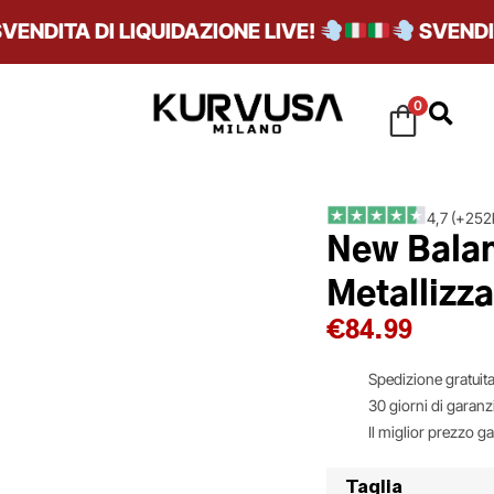
DITA DI LIQUIDAZIONE LIVE!
SVENDITA D
0
4,7 (+252k
New Balan
Metallizz
€
84.99
Spedizione gratuita
30 giorni di garanz
Il miglior prezzo g
Taglia