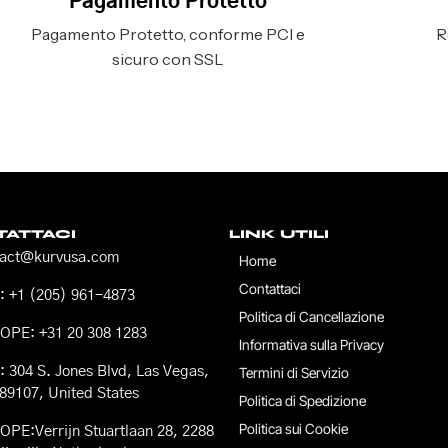
Pagamento Protetto
Pagamento Protetto, conforme PCI e
R
sicuro con SSL
ATTACI
LINK UTILI
tact@kurvusa.com
Home
Contattaci
 +1 (205) 961-4873
Politica di Cancellazione
OPE: +31 20 308 1283
Informativa sulla Privacy
 304 S. Jones Blvd, Las Vegas,
Termini di Servizio
89107, United States
Politica di Spedizione
Politica sui Cookie
PE:Verrijn Stuartlaan 28, 2288