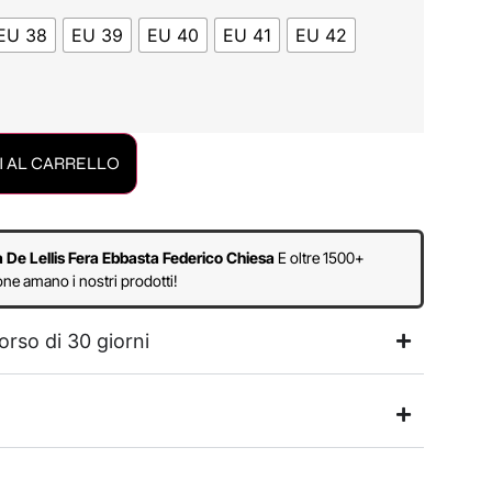
EU 38
EU 39
EU 40
EU 41
EU 42
 AL CARRELLO
a De Lellis Fera Ebbasta Federico Chiesa
E oltre 1500+
ne amano i nostri prodotti!
orso di 30 giorni