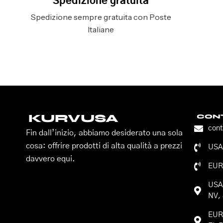
Spedizione gratuita
Spedizione sempre gratuita con Poste
Italiane
KURVUSA
CONT
con
Fin dall’inizio, abbiamo desiderato una sola
cosa: offrire prodotti di alta qualità a prezzi
USA:
davvero equi.
EUR
USA:
NV, 
EURO