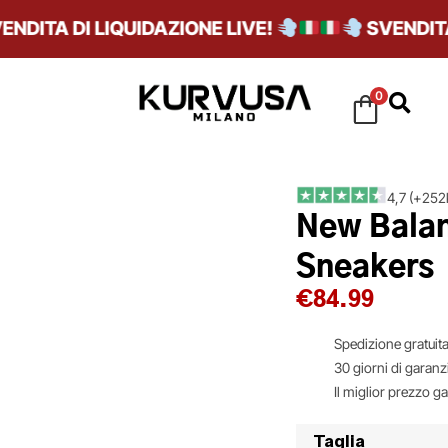
ITA DI LIQUIDAZIONE LIVE!
SVENDITA DI
0
4,7 (+252k
New Balan
Sneakers
€
84.99
Spedizione gratuita
30 giorni di garanz
Il miglior prezzo g
Taglia