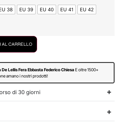
EU 38
EU 39
EU 40
EU 41
EU 42
 AL CARRELLO
a De Lellis Fera Ebbasta Federico Chiesa
E oltre 1500+
ne amano i nostri prodotti!
orso di 30 giorni