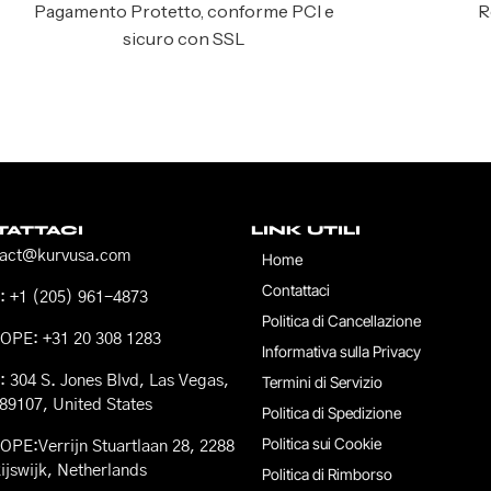
Pagamento Protetto, conforme PCI e
R
sicuro con SSL
ATTACI
LINK UTILI
tact@kurvusa.com
Home
Contattaci
 +1 (205) 961-4873
Politica di Cancellazione
OPE: +31 20 308 1283
Informativa sulla Privacy
 304 S. Jones Blvd, Las Vegas,
Termini di Servizio
89107, United States
Politica di Spedizione
Politica sui Cookie
PE:Verrijn Stuartlaan 28, 2288
ijswijk, Netherlands
Politica di Rimborso