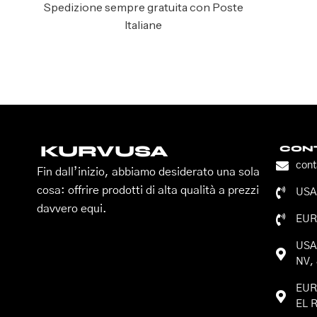
Spedizione sempre gratuita con Poste
Italiane
KURVUSA
CONT
con
Fin dall’inizio, abbiamo desiderato una sola
cosa: offrire prodotti di alta qualità a prezzi
USA:
davvero equi.
EUR
USA:
NV, 
EURO
EL R