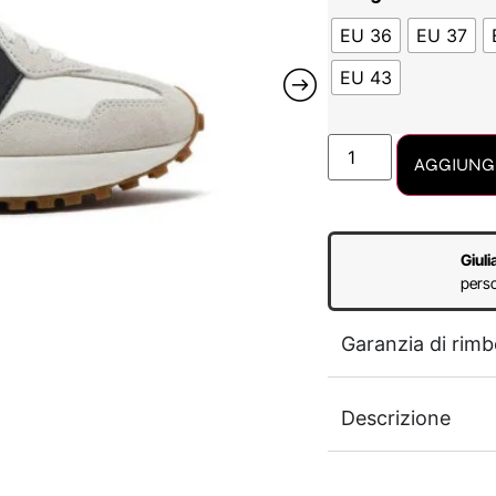
EU 36
EU 37
EU 43
AGGIUNGI
Giuli
perso
Garanzia di rimb
Descrizione