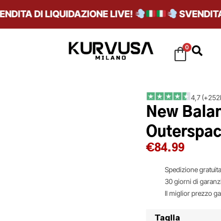
TA DI LIQUIDAZIONE LIVE!
SVENDITA DI 
0
4,7 (+252k
New Bala
Outerspac
€
84.99
Spedizione gratuita
30 giorni di garanz
Il miglior prezzo g
Taglia