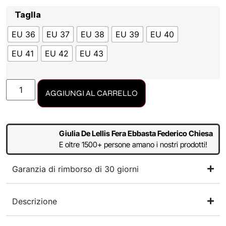
Taglia
EU 36
EU 37
EU 38
EU 39
EU 40
EU 41
EU 42
EU 43
AGGIUNGI AL CARRELLO
Giulia De Lellis Fera Ebbasta Federico Chiesa
E oltre 1500+ persone amano i nostri prodotti!
Garanzia di rimborso di 30 giorni
Descrizione