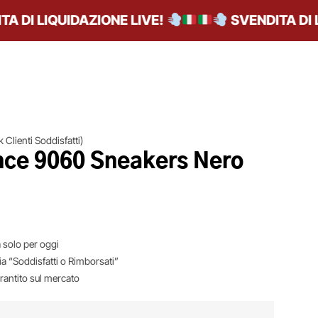
I LIQUIDAZIONE LIVE!
SVENDITA DI LIQ
 Clienti Soddisfatti)
ce 9060 Sneakers Nero
 solo per oggi
ia “Soddisfatti o Rimborsati”
arantito sul mercato