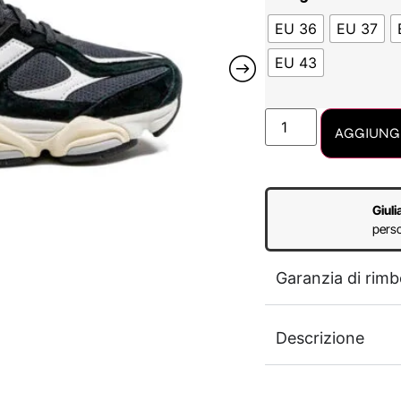
EU 36
EU 37
EU 43
AGGIUNGI
Giuli
perso
Garanzia di rimb
Descrizione