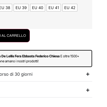
EU 38
EU 39
EU 40
EU 41
EU 42
 AL CARRELLO
a De Lellis Fera Ebbasta Federico Chiesa
E oltre 1500+
ne amano i nostri prodotti!
orso di 30 giorni