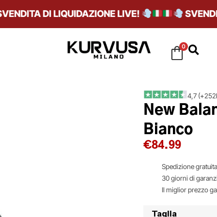
DITA DI LIQUIDAZIONE LIVE!
SVENDITA D
0
4,7 (+252k
New Balan
Bianco
€
84.99
Spedizione gratuita
30 giorni di garanz
Il miglior prezzo g
Taglia